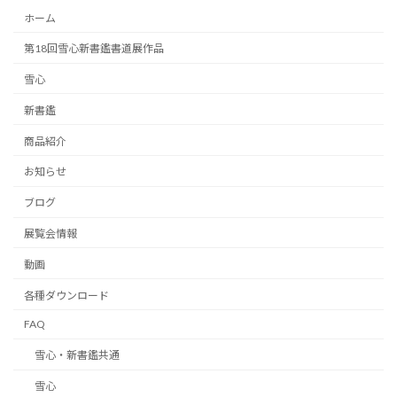
ホーム
第18回雪心新書鑑書道展作品
雪心
新書鑑
商品紹介
お知らせ
ブログ
展覧会情報
動画
各種ダウンロード
FAQ
雪心・新書鑑共通
雪心