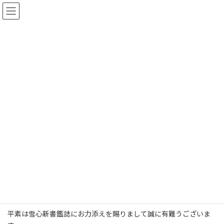
コ
ナ
ン
ビ
テ
ゲ
ン
ー
ツ
シ
へ
ョ
お知らせ
ス
ン
キ
に
ッ
移
プ
動
トップページ
お知らせ
第16回新書鑑書道展の出品料に関して
第16回新書鑑書道展の出品料に
関して
最
2024年1月12日
2024年1月12日
sessineditor
終
更
♦第16回新書鑑書道展の出品料に関して
新
日
時
平素は雪心新書鑑誌にお力添えを賜りまして誠に有難うございま
: