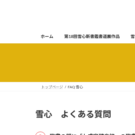
コ
ナ
ン
ビ
テ
ゲ
ン
ー
ツ
シ
ホーム
第18回雪心新書鑑書道展作品
雪
へ
ョ
ス
ン
キ
に
ッ
移
プ
動
トップページ
FAQ 雪心
雪心 よくある質問