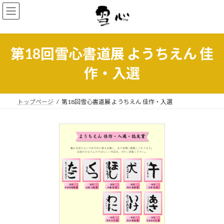
コ
ナ
ン
ビ
テ
ゲ
ン
ー
ツ
シ
第18回雪心書道展 ようちえん 佳
へ
ョ
ス
ン
作・入選
キ
に
ッ
移
プ
動
トップページ
第18回雪心書道展 ようちえん 佳作・入選